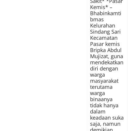
Sakit* *Pasar
Kemis* –
Bhabinkamti
bmas
Kelurahan
Sindang Sari
Kecamatan
Pasar kemis
Bripka Abdul
Mujizat, guna
mendekatkan
diri dengan
warga
masyarakat
terutama
warga
binaanya
tidak hanya
dalam
keadaan suka
saja, namun
demikian