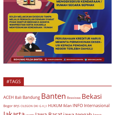
#TAGS
Banten
Bekasi
ACEH
Bandung
Bali
Beasiswa
INFO
Internasional
HUKUM
Iklan
Bogor
BPJS
CILEGON
G A J I
DKI
Jakarta
Jawa Barat
jawa tengah