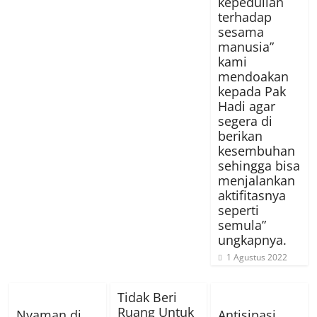
kepedulian
terhadap
sesama
manusia”
kami
mendoakan
kepada Pak
Hadi agar
segera di
berikan
kesembuhan
sehingga bisa
menjalankan
aktifitasnya
seperti
semula”
ungkapnya.
1 Agustus 2022
Tidak Beri
Ruang Untuk
Nyaman di
Antisipasi