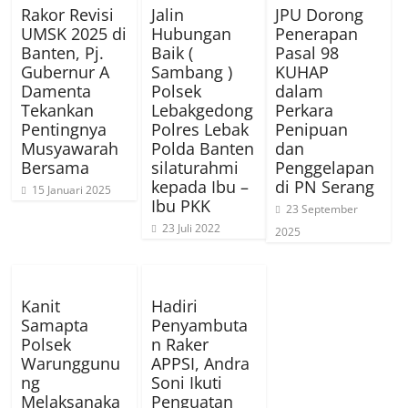
Rakor Revisi
Jalin
JPU Dorong
UMSK 2025 di
Hubungan
Penerapan
Banten, Pj.
Baik (
Pasal 98
Gubernur A
Sambang )
KUHAP
Damenta
Polsek
dalam
Tekankan
Lebakgedong
Perkara
Pentingnya
Polres Lebak
Penipuan
Musyawarah
Polda Banten
dan
Bersama
silaturahmi
Penggelapan
kepada Ibu –
di PN Serang
15 Januari 2025
Ibu PKK
23 September
23 Juli 2022
2025
Kanit
Hadiri
Samapta
Penyambuta
Polsek
n Raker
Warunggunu
APPSI, Andra
ng
Soni Ikuti
Melaksanaka
Penguatan