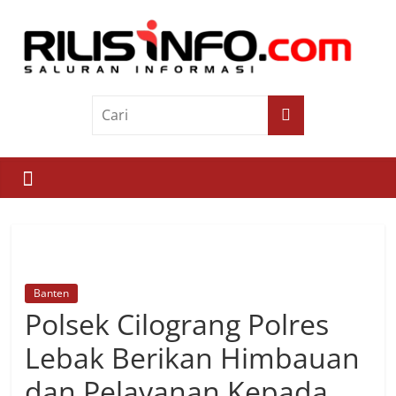
Skip
to
content
Rilis
Info
Saluran
Informasi
Banten
Polsek Cilograng Polres
Lebak Berikan Himbauan
dan Pelayanan Kepada