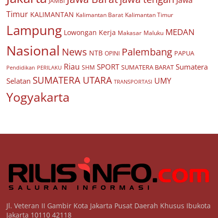
Jawa
JAMBI
Timur
KALIMANTAN
Kalimantan Barat
Kalimantan Timur
Lampung
MEDAN
Lowongan Kerja
Makasar
Maluku
Nasional
Palembang
News
NTB
PAPUA
OPINI
Riau
SPORT
Sumatera
SUMATERA BARAT
Pendidikan
PERILAKU
SHM
SUMATERA UTARA
UMY
Selatan
TRANSPORTASI
Yogyakarta
Jl. Veteran II Gambir Kota Jakarta Pusat Daerah Khusus Ibukota
Jakarta 10110 42118