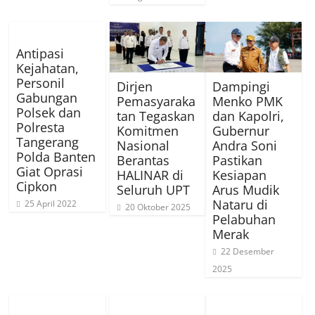
Antipasi
Kejahatan,
Personil
Dirjen
Dampingi
Gabungan
Pemasyaraka
Menko PMK
Polsek dan
tan Tegaskan
dan Kapolri,
Polresta
Komitmen
Gubernur
Tangerang
Nasional
Andra Soni
Polda Banten
Berantas
Pastikan
Giat Oprasi
HALINAR di
Kesiapan
Cipkon
Seluruh UPT
Arus Mudik
Nataru di
25 April 2022
20 Oktober 2025
Pelabuhan
Merak
22 Desember
2025