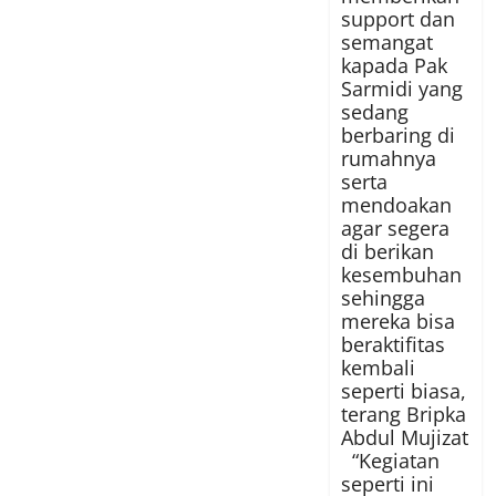
support dan
semangat
kapada Pak
Sarmidi yang
sedang
berbaring di
rumahnya
serta
mendoakan
agar segera
di berikan
kesembuhan
sehingga
mereka bisa
beraktifitas
kembali
seperti biasa,
terang Bripka
Abdul Mujizat
“Kegiatan
seperti ini