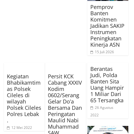
Pemprov
Banten
Komitmen
Jadikan SAKIP
Instrumen
Peningkatan
Kinerja ASN
15 Juli 2026
Berantas
Judi, Polda
Kegiatan
Persit KCK
Banten Sita
Bhabikamtim
Cabang XXXIV
Uang Hampir
as Polsek
Kodim
1 Miliar Dari
Cileles di
0602/Serang
65 Tersangka
wilayah
Gelar Do’a
Polsek Cileles
Bersama Dan
26 Agustus
Polres Lebak
Peringatan
2022
.
Maulid Nabi
Muhammad
12 Mei 2022
SAW