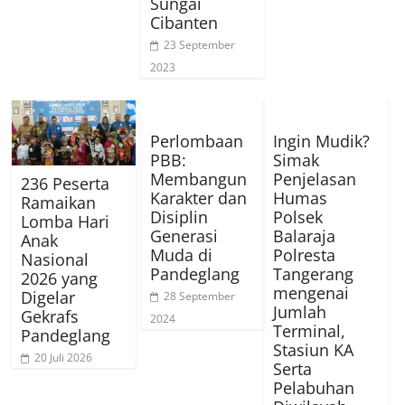
Sungai
Cibanten
23 September
2023
Perlombaan
Ingin Mudik?
PBB:
Simak
Membangun
Penjelasan
236 Peserta
Karakter dan
Humas
Ramaikan
Disiplin
Polsek
Lomba Hari
Generasi
Balaraja
Anak
Muda di
Polresta
Nasional
Pandeglang
Tangerang
2026 yang
mengenai
Digelar
28 September
Jumlah
Gekrafs
2024
Terminal,
Pandeglang
Stasiun KA
20 Juli 2026
Serta
Pelabuhan