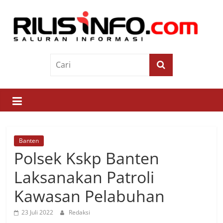
Skip
to
content
Rilis
Info
Saluran
Informasi
Banten
Polsek Kskp Banten
Laksanakan Patroli
Kawasan Pelabuhan
23 Juli 2022
Redaksi