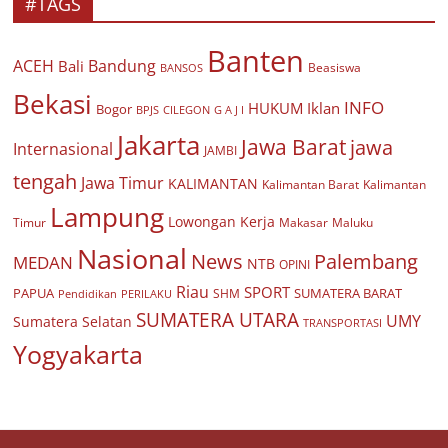
#TAGS
Banten
ACEH
Bandung
Bali
Beasiswa
BANSOS
Bekasi
INFO
HUKUM
Iklan
Bogor
BPJS
CILEGON
G A J I
Jakarta
Jawa Barat
jawa
Internasional
JAMBI
tengah
Jawa Timur
KALIMANTAN
Kalimantan Barat
Kalimantan
Lampung
Lowongan Kerja
Timur
Makasar
Maluku
Nasional
Palembang
News
MEDAN
NTB
OPINI
Riau
SPORT
PAPUA
SUMATERA BARAT
Pendidikan
PERILAKU
SHM
SUMATERA UTARA
UMY
Sumatera Selatan
TRANSPORTASI
Yogyakarta