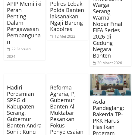
APIP Memiliki
Polres Lebak
Warga
Peran
Polda Banten
Serang
Penting
laksanakan
Warnai
Dalam
Ngaji Bareng
Nobar Final
Pengawasan
Kapolres
FIFA Series
Pembanguna
2026 di
12 Mei 2022
n
Gedung
Negara
22 Februari
Banten
2024
30 Maret 2026
Hadiri
Reforma
Peresmian
Agraria, Pj
SPPG di
Gubernur
Asda
Kabupaten
Banten Al
Pandeglang:
Serang,
Muktabar
Rakerda TP-
Gubernur
Pesankan
PKK Harus
Banten Andra
Fokus
Hasilkan
Soni : Kunci
Penyelesaian
Program