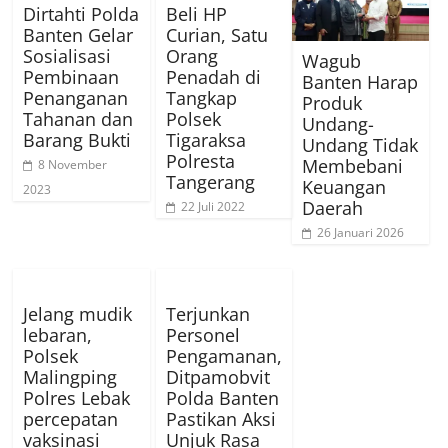
Dirtahti Polda
Beli HP
Banten Gelar
Curian, Satu
Sosialisasi
Orang
Wagub
Pembinaan
Penadah di
Banten Harap
Penanganan
Tangkap
Produk
Tahanan dan
Polsek
Undang-
Barang Bukti
Tigaraksa
Undang Tidak
Polresta
Membebani
8 November
Tangerang
Keuangan
2023
Daerah
22 Juli 2022
26 Januari 2026
Jelang mudik
Terjunkan
lebaran,
Personel
Polsek
Pengamanan,
Malingping
Ditpamobvit
Polres Lebak
Polda Banten
percepatan
Pastikan Aksi
vaksinasi
Unjuk Rasa