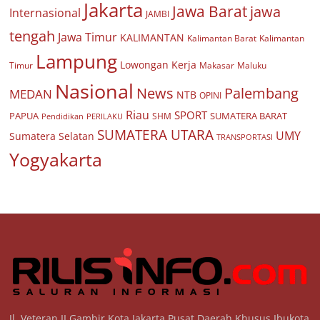
Jakarta
Jawa Barat
jawa
Internasional
JAMBI
tengah
Jawa Timur
KALIMANTAN
Kalimantan Barat
Kalimantan
Lampung
Lowongan Kerja
Timur
Makasar
Maluku
Nasional
Palembang
News
MEDAN
NTB
OPINI
Riau
SPORT
PAPUA
SUMATERA BARAT
Pendidikan
PERILAKU
SHM
SUMATERA UTARA
UMY
Sumatera Selatan
TRANSPORTASI
Yogyakarta
Jl. Veteran II Gambir Kota Jakarta Pusat Daerah Khusus Ibukota