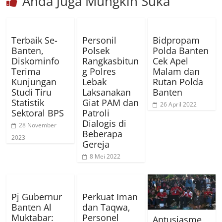
Anda Juga Mungkin Suka
Terbaik Se-
Personil
Bidpropam
Banten,
Polsek
Polda Banten
Diskominfo
Rangkasbitun
Cek Apel
Terima
g Polres
Malam dan
Kunjungan
Lebak
Rutan Polda
Studi Tiru
Laksanakan
Banten
Statistik
Giat PAM dan
26 April 2022
Sektoral BPS
Patroli
Dialogis di
28 November
Beberapa
2023
Gereja
8 Mei 2022
Pj Gubernur
Perkuat Iman
Banten Al
dan Taqwa,
Muktabar:
Personel
Antusiasme