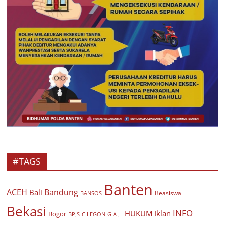
#TAGS
Banten
ACEH
Bandung
Bali
Beasiswa
BANSOS
Bekasi
INFO
HUKUM
Iklan
Bogor
BPJS
CILEGON
G A J I