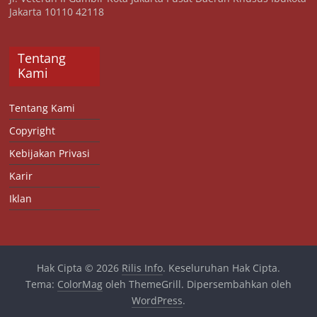
Jakarta 10110 42118
Tentang
Kami
Tentang Kami
Copyright
Kebijakan Privasi
Karir
Iklan
Hak Cipta © 2026
Rilis Info
. Keseluruhan Hak Cipta.
Tema:
ColorMag
oleh ThemeGrill. Dipersembahkan oleh
WordPress
.